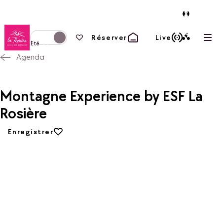
Retour à la page d'accueil
Vos favoris
Réserver
Live
Ouvr
Basculer l'affichage en mode hiver
Eté
Agenda
Montagne Experience by ESF La
Rosière
Ajouter aux favoris
Enregistrer