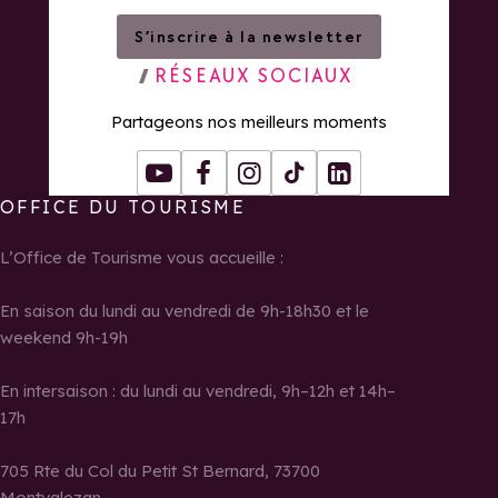
S’inscrire à la newsletter
RÉSEAUX SOCIAUX
Partageons nos meilleurs moments
Youtube
Facebook
Instagram
Tiktok
LinkedIn
OFFICE DU TOURISME
L’Office de Tourisme vous accueille :
En saison du lundi au vendredi de 9h-18h30 et le
weekend 9h-19h
En intersaison : du lundi au vendredi, 9h–12h et 14h–
17h
705 Rte du Col du Petit St Bernard, 73700
Montvalezan