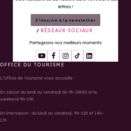
lettres !
S’inscrire à la newsletter
RÉSEAUX SOCIAUX
Partageons nos meilleurs moments
Youtube
Facebook
Instagram
Tiktok
LinkedIn
OFFICE DU TOURISME
L’Office de Tourisme vous accueille :
En saison du lundi au vendredi de 9h-18h30 et le
weekend 9h-19h
En intersaison : du lundi au vendredi, 9h–12h et 14h–
17h