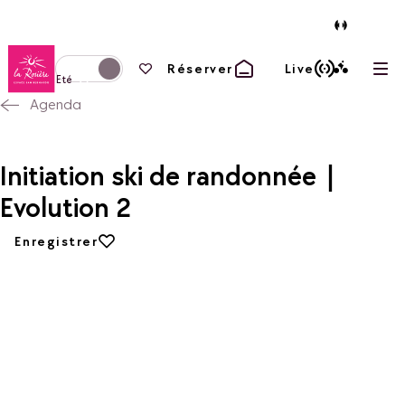
Retour à la page d'accueil
Vos favoris
Réserver
Live
Ouvr
Basculer l'affichage en mode hiver
Eté
Agenda
Initiation ski de randonnée |
Evolution 2
Ajouter aux favoris
Enregistrer