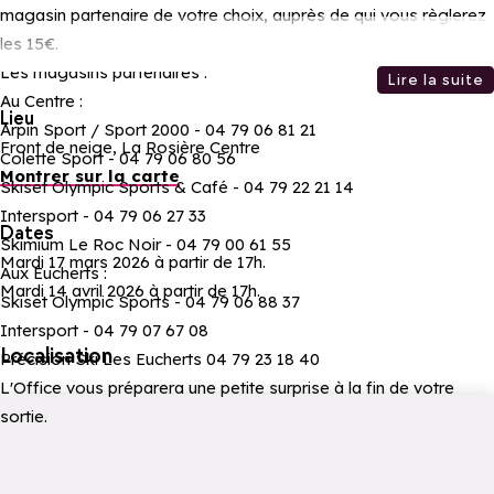
magasin partenaire de votre choix, auprès de qui vous règlerez
les 15€.
Les magasins partenaires :
Lire la suite
Au Centre :
Lieu
Arpin Sport / Sport 2000 - 04 79 06 81 21
Front de neige, La Rosière Centre
Colette Sport - 04 79 06 80 56
Montrer sur la carte
Skiset Olympic Sports & Café - 04 79 22 21 14
Intersport - 04 79 06 27 33
Dates
Skimium Le Roc Noir - 04 79 00 61 55
Mardi 17 mars 2026 à partir de 17h.
Aux Eucherts :
Mardi 14 avril 2026 à partir de 17h.
Skiset Olympic Sports - 04 79 06 88 37
Intersport - 04 79 07 67 08
Localisation
Précision Ski Les Eucherts 04 79 23 18 40
L'Office vous préparera une petite surprise à la fin de votre
sortie.