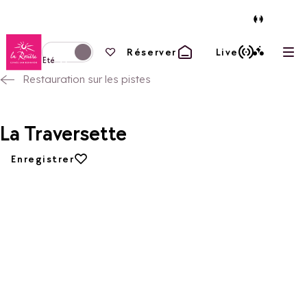
Retour à la page d'accueil
Vos favoris
Réserver
Live
Ouvr
Basculer l'affichage en mode hiver
Eté
Restauration sur les pistes
La Traversette
Ajouter aux favoris
Enregistrer