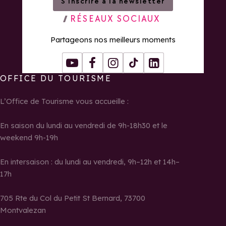
S’inscrire à la newsletter
RÉSEAUX SOCIAUX
Partageons nos meilleurs moments
Youtube
Facebook
Instagram
Tiktok
LinkedIn
OFFICE DU TOURISME
L’Office de Tourisme vous accueille :
En saison du lundi au vendredi de 9h-18h30 et le
weekend 9h-19h
En intersaison : du lundi au vendredi, 9h–12h et 14h–
17h
705 Rte du Col du Petit St Bernard, 73700
Montvalezan