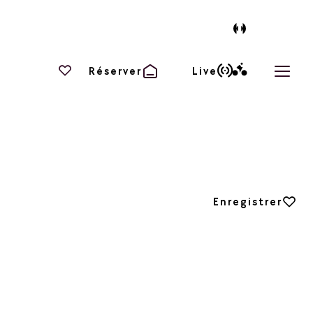
Vos favoris
Réserver
Live
Ouvri
Ajouter aux favori
Enregistrer