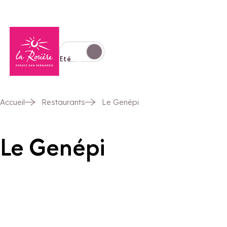
Retour à la page d'accueil
Basculer l'affichage en mode hiver
Eté
Accueil
Restaurants
Le Genépi
Le Genépi