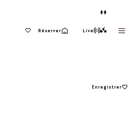
Vos favoris
Réserver
Live
Ouvri
Ajouter aux favori
Enregistrer