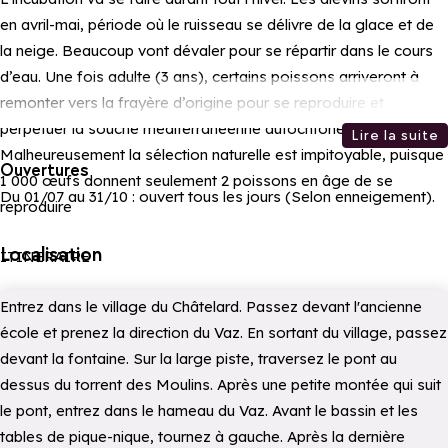
en avril-mai, période où le ruisseau se délivre de la glace et de
la neige. Beaucoup vont dévaler pour se répartir dans le cours
d’eau. Une fois adulte (3 ans), certains poissons arriveront à
remonter vers la frayère d’origine pour se reproduire et
perpétuer la souche méditerranéenne autochtone.
Lire la suite
Malheureusement la sélection naturelle est impitoyable, puisque
Ouvertures
1 000 œufs donnent seulement 2 poissons en âge de se
Du 01/07 au 31/10 : ouvert tous les jours (Selon enneigement).
reproduire
Localisation
ITINERAIRE
Entrez dans le village du Châtelard. Passez devant l'ancienne
école et prenez la direction du Vaz. En sortant du village, passez
devant la fontaine. Sur la large piste, traversez le pont au
dessus du torrent des Moulins. Après une petite montée qui suit
le pont, entrez dans le hameau du Vaz. Avant le bassin et les
tables de pique-nique, tournez à gauche. Après la dernière