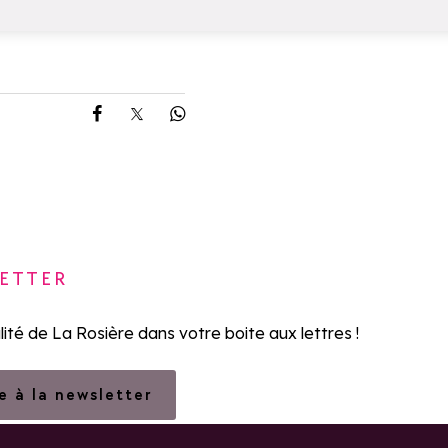
Partager sur Facebook
Partager sur X
Partager sur Whatsapp
ETTER
lité de La Rosière dans votre boite aux lettres !
re à la newsletter