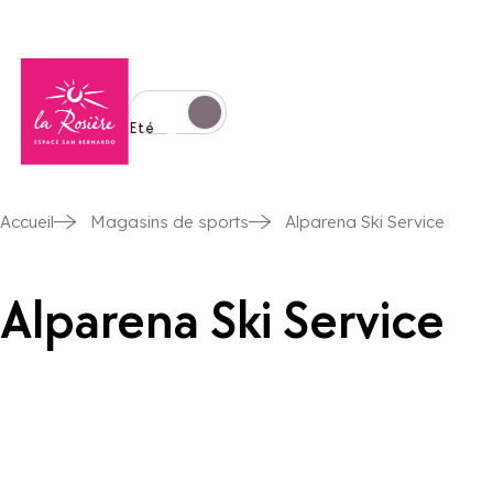
Retour à la page d'accueil
Basculer l'affichage en mode hiver
Eté
Accueil
Magasins de sports
Alparena Ski Service
Alparena Ski Service