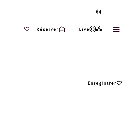
Vos favoris
Réserver
Live
Ouvri
Ajouter aux favori
Enregistrer