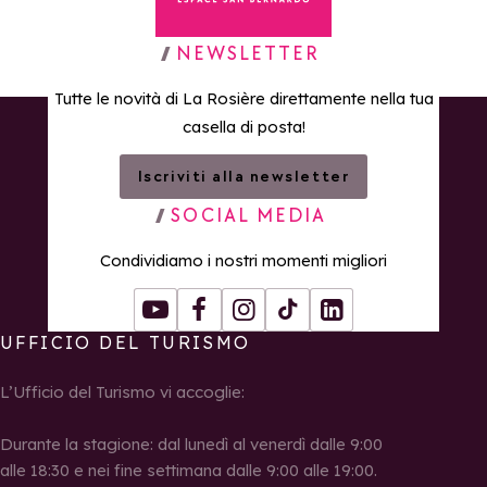
Torna alla home page
NEWSLETTER
Tutte le novità di La Rosière direttamente nella tua
casella di posta!
Iscriviti alla newsletter
SOCIAL MEDIA
Condividiamo i nostri momenti migliori
Youtube
Facebook
Instagram
Tiktok
LinkedIn
UFFICIO DEL TURISMO
L’Ufficio del Turismo vi accoglie:
Durante la stagione: dal lunedì al venerdì dalle 9:00
alle 18:30 e nei fine settimana dalle 9:00 alle 19:00.