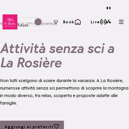
Torna alla home page
I tuoi preferiti
Book
Live
Tutte le attività invernali
Apri
Passa alla modalità invernale
Estate
Attività senza sci a
La Rosière
Non tutti scelgono di sciare durante la vacanza. A La Rosière,
numerose attività senza sci permettono di scoprire la montagna
in modo diverso, tra relax, scoperta e proposte adatte alle
famiglie.
Aggiungi ai preferiti
Aggiungi ai preferiti