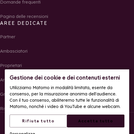
Domande frequenti
Pagina delle recensioni
AREE DEDICATE
Partner
Ambasciatori
Proprietari
Gestione dei cookie e dei contenuti esterni
Area Stampa
Utilizziamo Matomo in modalità limitata, esente da
consenso, per la misurazione anonima dell'audience.
Gruppi, seminari e tour operator
Con il tuo consenso, abiliteremo tutte le funzionalità di
Matomo, nonché i video di YouTube e alcune webcam.
Risultati e foto delle gare
© La Rosière – Tutti i diritti riservati
Note legali
Rifiuta tutto
Accetta tutto
Gestione dei cookie
Politica sulla riservatezza
Personalizza