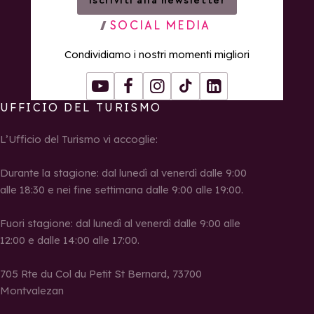
Iscriviti alla newsletter
SOCIAL MEDIA
Condividiamo i nostri momenti migliori
Youtube
Facebook
Instagram
Tiktok
LinkedIn
UFFICIO DEL TURISMO
L’Ufficio del Turismo vi accoglie:
Durante la stagione: dal lunedì al venerdì dalle 9:00
alle 18:30 e nei fine settimana dalle 9:00 alle 19:00.
Fuori stagione: dal lunedì al venerdì dalle 9:00 alle
12:00 e dalle 14:00 alle 17:00.
705 Rte du Col du Petit St Bernard, 73700
Montvalezan