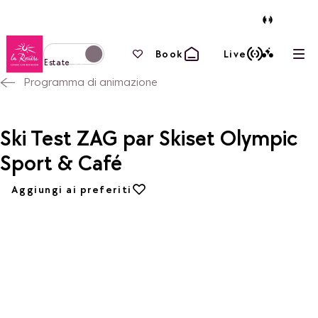
Torna alla home page
I tuoi preferiti
Book
Live
Apri
Passa alla modalità invernale
Estate
Programma di animazione
Ski Test ZAG par Skiset Olympic
Sport & Café
Aggiungi ai preferiti
Aggiungi ai preferiti