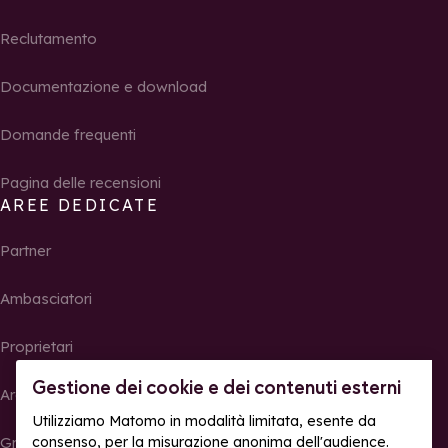
Reclutamento
Documentazione e download
Domande frequenti
Pagina delle recensioni
AREE DEDICATE
Partner
Ambasciatori
Proprietari
Gestione dei cookie e dei contenuti esterni
Area Stampa
Utilizziamo Matomo in modalità limitata, esente da
consenso, per la misurazione anonima dell'audience.
Gruppi, seminari e tour operator