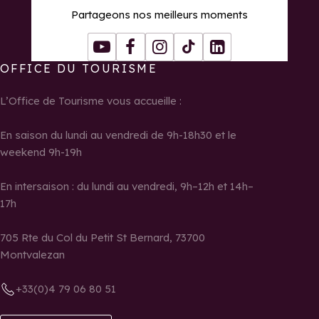
Partageons nos meilleurs moments
Youtube
Facebook
Instagram
Tiktok
LinkedIn
OFFICE DU TOURISME
L’Office de Tourisme vous accueille :
En saison du lundi au vendredi de 9h-18h30 et le
weekend 9h-19h
En intersaison : du lundi au vendredi, 9h–12h et 14h–
17h
705 Rte du Col du Petit St Bernard, 73700
Montvalezan
+33(0)4 79 06 80 51