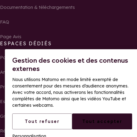
Documentation & téléchargements
FAQ
Page Avis
ESPACES DÉDIÉS
Partenaires
Gestion des cookies et des contenus
externes
Ambassadeurs
Nous utilisons Matomo en mode limité exempté de
consentement pour des mesures d’audience anonymes.
Propriétaires
Avec votre accord, nous activerons les fonctionnalités
complètes de Matomo ainsi que les vidéos YouTube et
Espace presse
certaines webcams.
Groupes, séminaires et tour operator
Tout refuser
Tout accepter
Résultats et photos de courses
Personnalisation