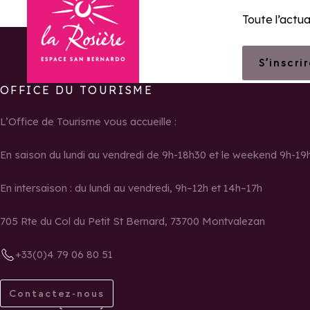
Toute l’actua
S’inscri
OFFICE DU TOURISME
Retour à la page d'accueil
L’Office de Tourisme vous accueille :
En saison du lundi au vendredi de 9h-18h30 et le weekend 9h-19
En intersaison : du lundi au vendredi, 9h–12h et 14h–17h
705 Rte du Col du Petit St Bernard, 73700 Montvalezan
+33(0)4 79 06 80 51
Contactez-nous