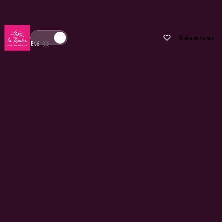
Retour à la page d'accueil
Vos favoris
Réserver
Basculer l'affichage en mode hiver
Eté