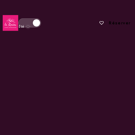
Retour à la page d'accueil
Vos favoris
Réserver
Basculer l'affichage en mode hiver
Eté