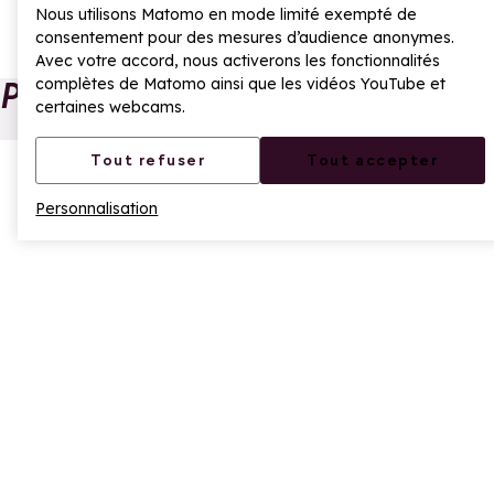
Partager sur Facebook
Partager sur X
Partager sur Whatsa
Nous utilisons Matomo en mode limité exempté de
consentement pour des mesures d’audience anonymes.
Avec votre accord, nous activerons les fonctionnalités
complètes de Matomo ainsi que les vidéos YouTube et
Poursuivre la lecture
certaines webcams.
Depuis La Rosière,
Nouveauté été :
Tout refuser
Tout accepter
passez une journée
Pass Golf
Ajouter aux favoris
à Aoste
Montagne arrive
Personnalisation
Aj
La Rosière