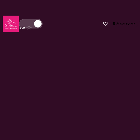
Retour à la page d'accueil
Vos favoris
Réserver
Basculer l'affichage en mode hiver
Eté