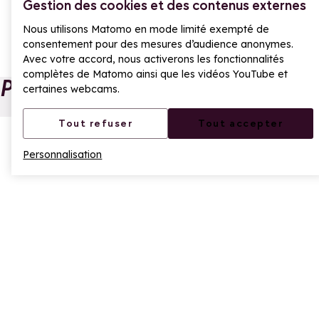
Gestion des cookies et des contenus externes
PARTAGER
Nous utilisons Matomo en mode limité exempté de
Partager sur Facebook
Partager sur X
Partager sur Whatsa
consentement pour des mesures d’audience anonymes.
Avec votre accord, nous activerons les fonctionnalités
complètes de Matomo ainsi que les vidéos YouTube et
Poursuivre la lecture
certaines webcams.
Depuis La Rosière,
Nouveauté été :
Tout refuser
Tout accepter
passez une journée
Pass Golf
Ajouter aux favoris
Personnalisation
à Aoste
Montagne arrive
Aj
La Rosière