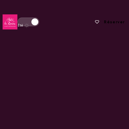
Retour à la page d'accueil
Vos favoris
Réserver
Basculer l'affichage en mode hiver
Eté