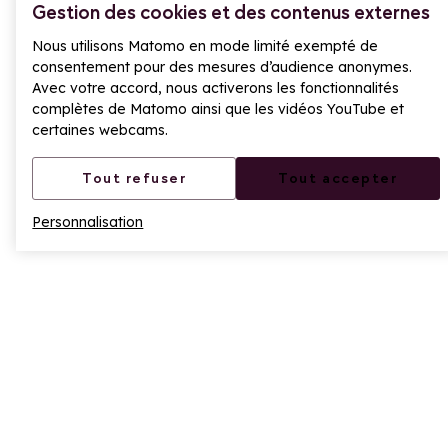
Gestion des cookies et des contenus externes
S’inscrire à la newsletter
Nous utilisons Matomo en mode limité exempté de
consentement pour des mesures d’audience anonymes.
RÉSEAUX SOCIAUX
Avec votre accord, nous activerons les fonctionnalités
complètes de Matomo ainsi que les vidéos YouTube et
Partageons nos meilleurs moments
certaines webcams.
Youtube
Facebook
Instagram
Tiktok
LinkedIn
Tout refuser
Tout accepter
OFFICE DU TOURISME
Personnalisation
L’Office de Tourisme vous accueille :
En saison du lundi au vendredi de 9h-18h30 et le
weekend 9h-19h
En intersaison : du lundi au vendredi, 9h–12h et 14h–
17h
705 Rte du Col du Petit St Bernard, 73700