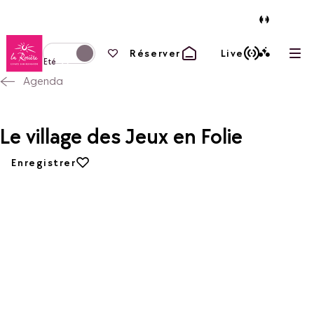
Retour à la page d'accueil
Vos favoris
Réserver
Live
Ouvr
Basculer l'affichage en mode hiver
Eté
Agenda
Le village des Jeux en Folie
Ajouter aux favoris
Enregistrer