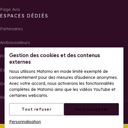
Page Avis
ESPACES DÉDIÉS
Partenaires
Ambassadeurs
Gestion des cookies et des contenus
Propriétaires
externes
Espace presse
Nous utilisons Matomo en mode limité exempté de
consentement pour des mesures d’audience anonymes.
Groupes, séminaires et tour operator
Avec votre accord, nous activerons les fonctionnalités
complètes de Matomo ainsi que les vidéos YouTube et
certaines webcams.
Résultats et photos de courses
Tous droits réservés La Rosière
Mentions légales
Tout refuser
Tout accepter
Gestion des cookies
Politique de confidentialité
Personnalisation
Accessibilité web : partiellement conforme
Cet été