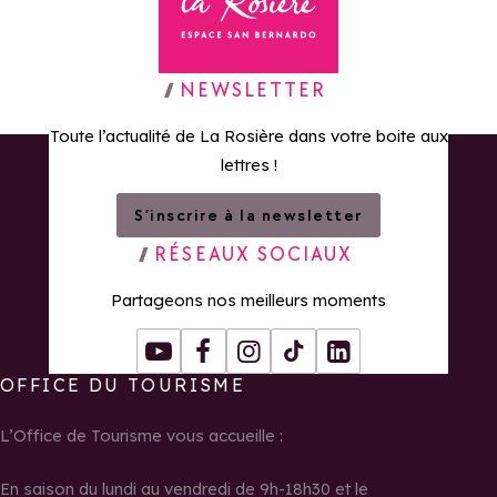
Retour à la page d'accueil
NEWSLETTER
Toute l’actualité de La Rosière dans votre boite aux
lettres !
S’inscrire à la newsletter
RÉSEAUX SOCIAUX
Partageons nos meilleurs moments
Youtube
Facebook
Instagram
Tiktok
LinkedIn
OFFICE DU TOURISME
L’Office de Tourisme vous accueille :
En saison du lundi au vendredi de 9h-18h30 et le