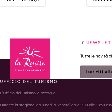
NEWSLET
Tutte le novità d
Iscriviti al
UFFICIO DEL TURISMO
Torna alla home page
L’Ufficio del Turismo vi accoglie:
Durante la stagione: dal lunedì al venerdì dalle 9:00 alle 18:30 e n