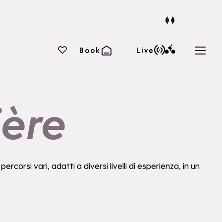
I tuoi preferiti
Book
Live
Apri i
ière
rcorsi vari, adatti a diversi livelli di esperienza, in un