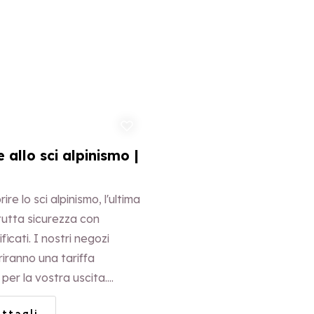
Aggiungi ai preferiti
e allo sci alpinismo |
ire lo sci alpinismo, l'ultima
tutta sicurezza con
ificati. I nostri negozi
riranno una tariffa
per la vostra uscita.
ligatoria.
ettagli