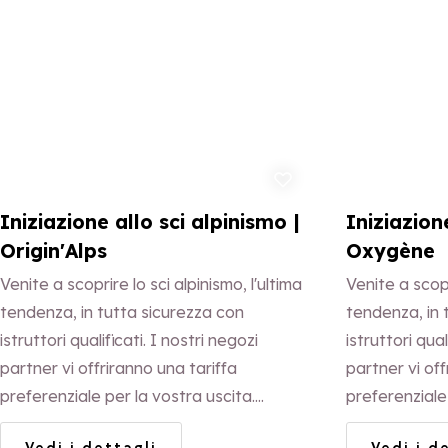
Aggiungi ai preferiti
Iniziazione allo sci alpinismo |
Iniziazion
Origin'Alps
Oxygène
Venite a scoprire lo sci alpinismo, l'ultima
Venite a scopr
tendenza, in tutta sicurezza con
tendenza, in 
istruttori qualificati. I nostri negozi
istruttori qual
partner vi offriranno una tariffa
partner vi off
preferenziale per la vostra uscita.
preferenziale 
Iscrizione obbligatoria.
Iscrizione obb
Vedi i dettagli
Vedi i d