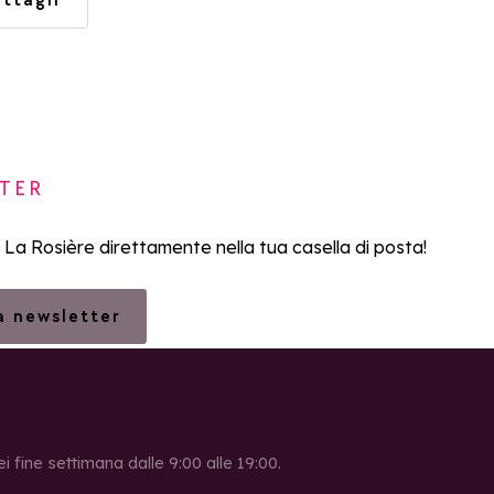
TER
i La Rosière direttamente nella tua casella di posta!
la newsletter
ei fine settimana dalle 9:00 alle 19:00.