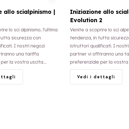
e allo scialpinismo |
Iniziazione allo scia
Evolution 2
ire lo sci alpinismo, l'ultima
Venite a scoprire lo sci alpi
tutta sicurezza con
tendenza, in tutta sicurez
ificati. I nostri negozi
istruttori qualificati. I nost
riranno una tariffa
partner vi offriranno una ta
per la vostra uscita.
preferenziale per la vostra 
ligatoria.
Iscrizione obbligatoria.
ettagli
Vedi i dettagli