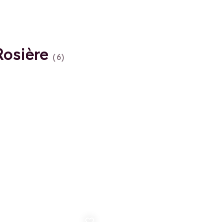
 Rosière
(6)
Aggiungi ai preferiti
A