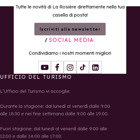
Tutte le novità di La Rosière direttamente nella tua
casella di posta!
Iscriviti alla newsletter
SOCIAL MEDIA
Condividiamo i nostri momenti migliori
Youtube
Facebook
Instagram
Tiktok
LinkedIn
UFFICIO DEL TURISMO
L’Ufficio del Turismo vi accoglie:
Durante la stagione: dal lunedì al venerdì dalle 9:00
alle 18:30 e nei fine settimana dalle 9:00 alle 19:00.
Fuori stagione: dal lunedì al venerdì dalle 9:00 alle
12:00 e dalle 14:00 alle 17:00.