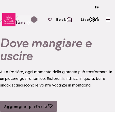
Torna alla home page
I tuoi preferiti
Book
Live
Home
Apri
Passa alla modalità invernale
Estate
Dove mangiare e
uscire
A La Rosière, ogni momento della giornata può trasformarsi in
un piacere gastronomico. Ristoranti, indirizzi in quota, bar e
snack scandiscono le vostre vacanze in montagna.
Aggiungi ai preferiti
Aggiungi ai preferiti