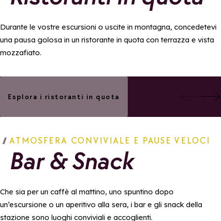
Durante le vostre escursioni o uscite in montagna, concedetevi
una pausa golosa in un ristorante in quota con terrazza e vista
mozzafiato.
Aggiungi ai preferiti
Aggiungi a
L'Antigel
La traversette
Esplora i ristoranti in quota
ATMOSFERA CONVIVIALE E PAUSE VELOCI
Bar & Snack
Che sia per un caffè al mattino, uno spuntino dopo
un’escursione o un aperitivo alla sera, i bar e gli snack della
stazione sono luoghi conviviali e accoglienti.