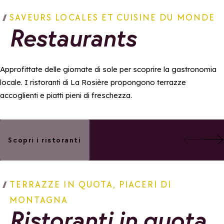
SAVEURS LOCALES ET CUISINE DU MONDE
Restaurants
Approfittate delle giornate di sole per scoprire la gastronomia
locale. I ristoranti di La Rosière propongono terrazze
accoglienti e piatti pieni di freschezza.
Aggiungi ai preferiti
Aggiu
Restaurant Paradis
L'Atelier des Lou
Scopri i ristoranti
TERRAZZE IN QUOTA, PIACERI DI
MONTAGNA
Ristoranti in quota