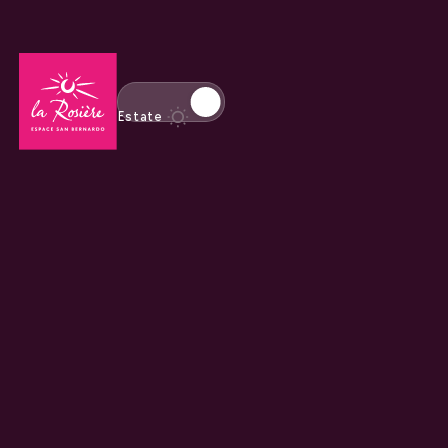
Torna alla home page
Passa alla modalità invernale
Estate