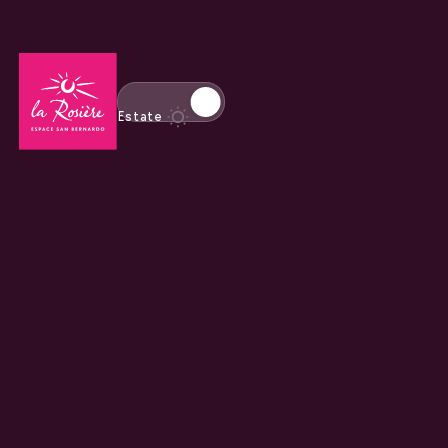
Torna alla home page
Passa alla modalità invernale
Estate