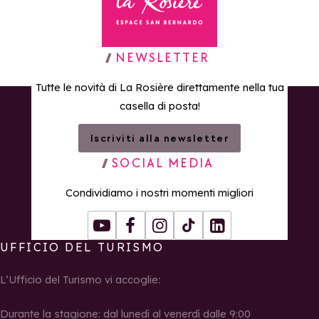
Torna alla home page
NEWSLETTER
Tutte le novità di La Rosière direttamente nella tua
casella di posta!
Iscriviti alla newsletter
SOCIAL MEDIA
Condividiamo i nostri momenti migliori
Youtube
Facebook
Instagram
Tiktok
LinkedIn
UFFICIO DEL TURISMO
L’Ufficio del Turismo vi accoglie:
Durante la stagione: dal lunedì al venerdì dalle 9:00