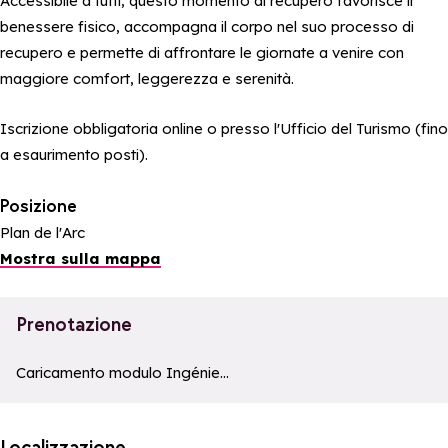
Accessibile a tutti, questo momento di recupero favorisce il
benessere fisico, accompagna il corpo nel suo processo di
recupero e permette di affrontare le giornate a venire con
maggiore comfort, leggerezza e serenità.
Iscrizione obbligatoria online o presso l'Ufficio del Turismo (fino
a esaurimento posti).
Posizione
Plan de l'Arc
Mostra sulla mappa
Prenotazione
a11y_module_ingenie_texte
a11y_module_ingenie_bouton_bi
Caricamento modulo Ingénie...
Localizzazione