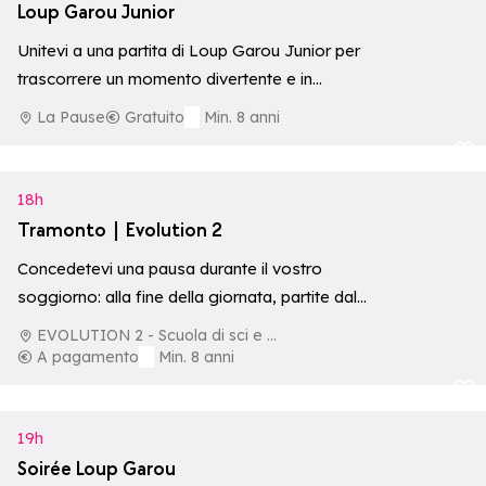
Loup Garou Junior
Unitevi a una partita di Loup Garou Junior per
trascorrere un momento divertente e in
compagnia a La Pause.
La Pause
Gratuito
Min. 8 anni
Aggiungi ai p
18h
Tramonto | Evolution 2
Concedetevi una pausa durante il vostro
soggiorno: alla fine della giornata, partite dal
centro della località per un’avventura
EVOLUTION 2 - Scuola di sci e di aventura
indimenticabile.
A pagamento
Min. 8 anni
Aggiungi ai p
19h
Soirée Loup Garou