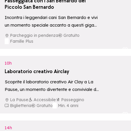
Passeggiata con i San Bernardo del
Piccolo San Bernardo
Incontra i leggendari cani San Bernardo e vivi
un momento speciale accanto a questi giganti
dal cuore tenero, con possibilità…
Parcheggio in pendenza
Gratuito
Famille Plus
Aggiungi ai p
10h
Laboratorio creativo Airclay
Scoprite il laboratorio creativo Air Clay a La
Pause, un momento divertente e conviviale da
condividere con tutta la famiglia.
La Pause
Accessibile
Passeggino
Biglietteria
Gratuito
Min. 4 anni
Aggiungi ai p
14h