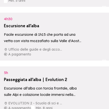
Min. 5 anni
Aggiungi ai p
4h30
Escursione all'alba
Facile escursione di 1h15 che porta ad una
vetta con vista mozzafiato sulla Valle d'Aosta,
sul Monte Bianco e sul…
Ufficio delle guide e degli accompagnatori di La Rosière
A pagamento
Aggiungi ai p
5h
Passeggiata all'alba | Evolution 2
Escursione all’alba con torcia frontale, alba
sulle Alpi e colazione locale immersi nella
natura.
EVOLUTION 2 - Scuola di sci e di aventura
A pagamento
Min. 8 anni