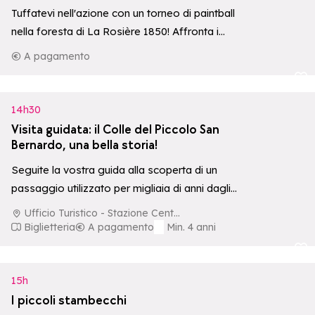
Tuffatevi nell'azione con un torneo di paintball
nella foresta di La Rosière 1850! Affronta i
tuoi avversari in squadra, sotto…
A pagamento
Aggiungi ai p
14h30
Visita guidata: il Colle del Piccolo San
Bernardo, una bella storia!
Seguite la vostra guida alla scoperta di un
passaggio utilizzato per migliaia di anni dagli
uomini e dalle loro mandrie.…
Ufficio Turistico - Stazione Centrale
Biglietteria
A pagamento
Min. 4 anni
Aggiungi ai p
15h
I piccoli stambecchi