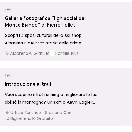
16h
Galleria fotografica “I ghiacciai del
Monte Bianco” di Pierre Tollet
Scopri i 3 spazi culturali dello ski shop
Alparena Hotel****: storia delle prime
ascensioni, ecosistemi d'alta quota e una
Alparena
Gratuito
Famille Plus
collezione…
Aggiungi ai p
16h
Introduzione al trail
Vuoi scoprire il trail running o migliorare le tue
abilità in montagna? Unisciti a Kevin Lagier
per un corso introduttivo…
Ufficio Turistico - Stazione Centrale
Biglietteria
Gratuito
Aggiungi ai p