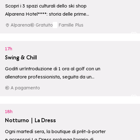
Scopri i 3 spazi culturali dello ski shop
Alparena Hotel****: storia delle prime
ascensioni, ecosistemi d'alta quota e una
Alparena
Gratuito
Famille Plus
collezione…
Aggiungi ai p
17h
Swing & Chill
Goditi un'introduzione di 1 ora al golf con un
allenatore professionista, seguita da un
aperitivo al PARADIS.
A pagamento
Aggiungi ai p
18h
Notturno | La Dress
Ogni martedì sera, la boutique di prêt-à-porter
e accessori La Dress prolunga l'orario di