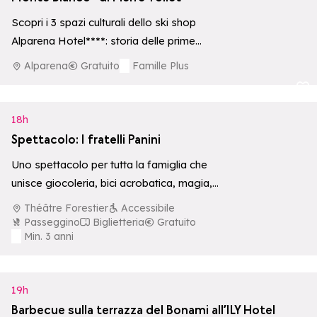
Scopri i 3 spazi culturali dello ski shop
Alparena Hotel****: storia delle prime
ascensioni, ecosistemi d'alta quota e una
Alparena
Gratuito
Famille Plus
collezione…
Aggiungi ai p
18h
Spettacolo: I fratelli Panini
Uno spettacolo per tutta la famiglia che
unisce giocoleria, bici acrobatica, magia,
musica e comicità.
Théâtre Forestier
Accessibile
Passeggino
Biglietteria
Gratuito
Min. 3 anni
19h
Barbecue sulla terrazza del Bonami all’ILY Hotel