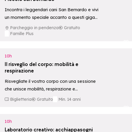
Incontra i leggendari cani San Bernardo e vivi
un momento speciale accanto a questi giganti
dal cuore tenero, con possibilità…
Parcheggio in pendenza
Gratuito
Famille Plus
Aggiungi ai p
10h
Il risveglio del corpo: mobilità e
respirazione
Risvegliate il vostro corpo con una sessione
che unisce mobilità, respirazione e
potenziamento muscolare leggero nello
Biglietteria
Gratuito
Min. 14 anni
splendido scenario del Plan…
Aggiungi ai p
10h
Laboratorio creativo: acchiappasogni