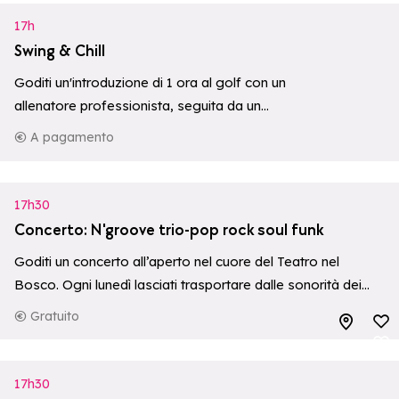
17h
Swing & Chill
Goditi un'introduzione di 1 ora al golf con un
allenatore professionista, seguita da un
aperitivo al PARADIS.
A pagamento
17h30
Concerto: N'groove trio-pop rock soul funk
Goditi un concerto all’aperto nel cuore del Teatro nel
Bosco. Ogni lunedì lasciati trasportare dalle sonorità dei
gruppi della regione, in un’atmosfera conviviale immersa
Gratuito
Aggiungi ai p
nella natura.
Aggiungi ai p
17h30