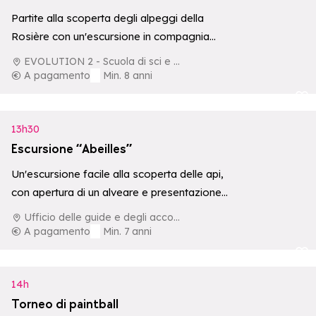
Partite alla scoperta degli alpeggi della
Rosière con un'escursione in compagnia
organizzata in collaborazione con Evolution 2
EVOLUTION 2 - Scuola di sci e di aventura
e la cooperativa…
A pagamento
Min. 8 anni
Aggiungi ai p
13h30
Escursione “Abeilles”
Un'escursione facile alla scoperta delle api,
con apertura di un alveare e presentazione
del miele, organizzata dall'Ufficio delle Guide
Ufficio delle guide e degli accompagnatori di La Rosière
e…
A pagamento
Min. 7 anni
Aggiungi ai p
14h
Torneo di paintball