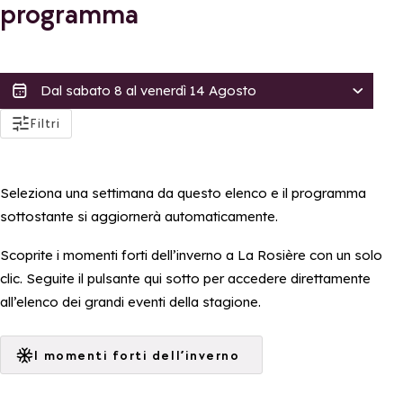
programma
attività
Filtri
Accessibilità
Accessibile ai PMR
Seleziona una settimana da questo elenco e il programma
filtres_label_accessibilite_poussette
sottostante si aggiornerà automaticamente.
filtres_legend_tarif
Scoprite i momenti forti dell’inverno a La Rosière con un solo
filtres_label_tarif_gratuit
clic. Seguite il pulsante qui sotto per accedere direttamente
all’elenco dei grandi eventi della stagione.
filtres_legend_distinctions
filtres_label_famille_plus
I momenti forti dell’inverno
Applica filtri