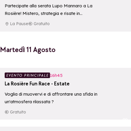
Partecipate alla serata Lupo Mannaro a La
Rosière! Mistero, strategia e risate in
programma per grandi e piccini.
La Pause
Gratuito
Un'animazione divertente…
Martedì 11 Agosto
Aggiungi ai p
16h45
EVENTO PRINCIPALE
La Rosière Fun Race - Estate
Voglia di muovervi e di affrontare una sfida in
un'atmosfera rilassata ?
Gratuito
Aggiungi ai p