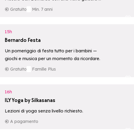
2188 metri di altitudine.
Gratuito
Min. 7 anni
Aggiungi ai p
15h
Bernardo Festa
Un pomeriggio di festa tutto per i bambini —
giochi e musica per un momento da ricordare.
Gratuito
Famille Plus
Aggiungi ai p
16h
ILY Yoga by Silkasanas
Lezioni di yoga senza livello richiesto.
A pagamento
Aggiungi ai p