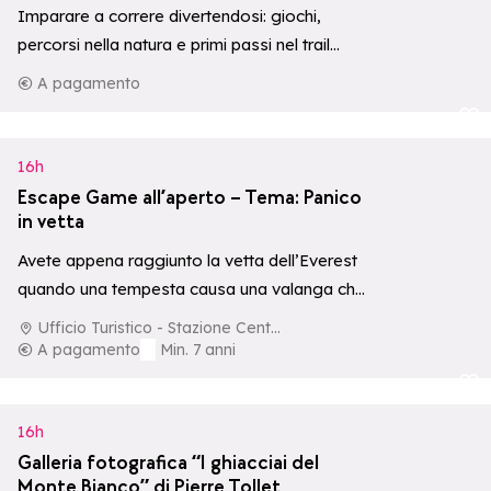
Imparare a correre divertendosi: giochi,
percorsi nella natura e primi passi nel trail
running, in un ambiente ludico e sicuro.
A pagamento
Aggiungi ai p
16h
Escape Game all’aperto – Tema: Panico
in vetta
Avete appena raggiunto la vetta dell’Everest
quando una tempesta causa una valanga che
porta via le vostre bombole d’ossigeno.
Ufficio Turistico - Stazione Centrale
A pagamento
Min. 7 anni
Aggiungi ai p
16h
Galleria fotografica “I ghiacciai del
Monte Bianco” di Pierre Tollet