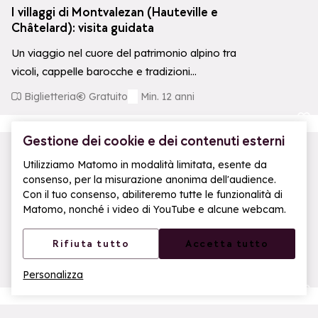
I villaggi di Montvalezan (Hauteville e
Châtelard): visita guidata
Un viaggio nel cuore del patrimonio alpino tra
vicoli, cappelle barocche e tradizioni
montanare. Il percorso si svolge in auto,…
Biglietteria
Gratuito
Min. 12 anni
Aggiungi ai p
Gestione dei cookie e dei contenuti esterni
14h
Utilizziamo Matomo in modalità limitata, esente da
I Villaggi di Montvalezan: Cappelle
consenso, per la misurazione anonima dell'audience.
aperte – Visita libera
Con il tuo consenso, abiliteremo tutte le funzionalità di
Matomo, nonché i video di YouTube e alcune webcam.
Entrate nelle cappelle di Montvalezan,
eccezionalmente aperte al pubblico ogni
Rifiuta tutto
Accetta tutto
giovedì dalle 14:00 alle 17:00. Ad accogliervi
Ufficio Turistico - Stazione Centrale
Gratuito
troverete volontari appassionati…
Famille Plus
Personalizza
Aggiungi ai p
Apr