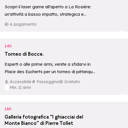
Scopri il laser game all'aperto a La Rosière:
un'attività a basso impatto, strategica e
coinvolgente nel cuore della foresta. Ideale…
A pagamento
Aggiungi ai p
14h
Torneo di Bocce.
Esperti o alle prime armi, venite a sfidarvi in
Place des Eucherts per un torneo di pétanque
all'insegna del divertimento…
Accessibile
Passeggino
Gratuito
Min. 11 anni
Aggiungi ai p
16h
Galleria fotografica “I ghiacciai del
Monte Bianco” di Pierre Tollet