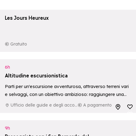
Aggiungi ai p
Les Jours Heureux
Gratuito
6h
Altitudine escursionistica
Parti per un'escursione avventurosa, attraverso terreni vari
e selvaggi, con un obiettivo ambizioso: raggiungere una
vetta a più di 3000 metri sul livello del mare. Un’esperienza
Ufficio delle guide e degli accompagnatori di La Rosière
A pagamento
Aggiungi ai p
coinvolgente ed impegnativa per…
Aggiungi ai p
9h