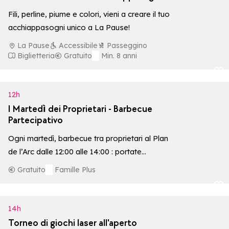
Fili, perline, piume e colori, vieni a creare il tuo
acchiappasogni unico a La Pause!
La Pause
Accessibile
Passeggino
Biglietteria
Gratuito
Min. 8 anni
Aggiungi ai p
12h
I Martedì dei Proprietari - Barbecue
Partecipativo
Ogni martedì, barbecue tra proprietari al Plan
de l’Arc dalle 12:00 alle 14:00 : portate
qualcosa da condividere e godetevi…
Gratuito
Famille Plus
Aggiungi ai p
14h
Torneo di giochi laser all'aperto