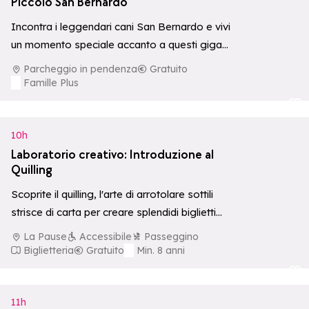
Piccolo San Bernardo
Incontra i leggendari cani San Bernardo e vivi
un momento speciale accanto a questi giganti
dal cuore tenero, con possibilità…
Parcheggio in pendenza
Gratuito
Famille Plus
Aggiungi ai p
10h
Laboratorio creativo: Introduzione al
Quilling
Scoprite il quilling, l'arte di arrotolare sottili
strisce di carta per creare splendidi biglietti
decorativi in rilievo. Un'attività creativa
La Pause
Accessibile
Passeggino
adatta…
Biglietteria
Gratuito
Min. 8 anni
Aggiungi ai p
11h