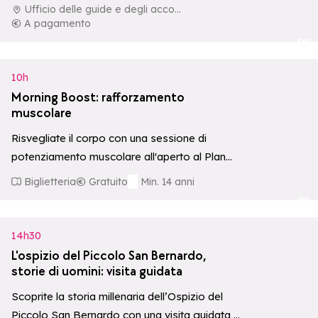
Piccolo San Bernardo, che uniscono la…
Ufficio delle guide e degli accompagnatori di La Rosière
A pagamento
Aggiungi ai p
10h
Morning Boost: rafforzamento
muscolare
Risvegliate il corpo con una sessione di
potenziamento muscolare all'aperto al Plan
de l'Arc. Un modo dinamico per iniziare la…
Biglietteria
Gratuito
Min. 14 anni
Aggiungi ai p
14h30
L'ospizio del Piccolo San Bernardo,
storie di uomini: visita guidata
Scoprite la storia millenaria dell’Ospizio del
Piccolo San Bernardo con una visita guidata a