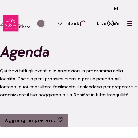
Torna alla home page
I tuoi preferiti
Book
Live
Home
Apri
Passa alla modalità invernale
Estate
Agenda
Qui trovi tutti gli eventi e le animazioni in programma nella
località. Che sia per i prossimi giorni o per un periodo più
lontano, puoi consultare facilmente il calendario per preparare e
organizzare il tuo soggiorno a La Rosière in tutta tranquillità.
Aggiungi ai preferiti
Aggiungi ai preferiti