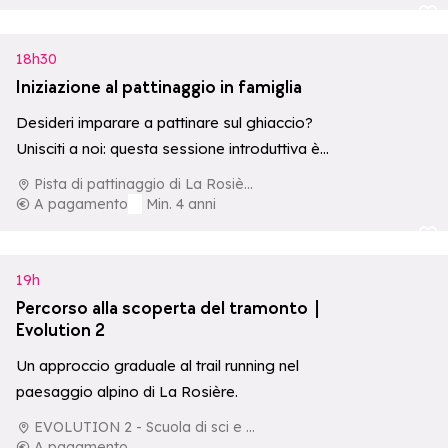
Aggiungi ai p
18h30
Iniziazione al pattinaggio in famiglia
Desideri imparare a pattinare sul ghiaccio?
Unisciti a noi: questa sessione introduttiva è
l’occasione perfetta per trovare il tuo
Pista di pattinaggio di La Rosière
equilibrio,…
A pagamento
Min. 4 anni
Aggiungi ai p
19h
Percorso alla scoperta del tramonto |
Evolution 2
Un approccio graduale al trail running nel
paesaggio alpino di La Rosière.
EVOLUTION 2 - Scuola di sci e di aventura
A pagamento