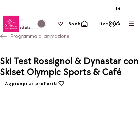
Torna alla home page
I tuoi preferiti
Book
Live
Apri
Passa alla modalità invernale
Estate
Programma di animazione
Ski Test Rossignol & Dynastar con
Skiset Olympic Sports & Café
Aggiungi ai preferiti
Aggiungi ai preferiti