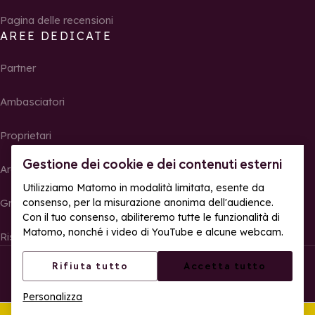
Pagina delle recensioni
AREE DEDICATE
Partner
Ambasciatori
Proprietari
Gestione dei cookie e dei contenuti esterni
Area Stampa
Utilizziamo Matomo in modalità limitata, esente da
consenso, per la misurazione anonima dell'audience.
Gruppi, seminari e tour operator
Con il tuo consenso, abiliteremo tutte le funzionalità di
Matomo, nonché i video di YouTube e alcune webcam.
Risultati e foto delle gare
© La Rosière – Tutti i diritti riservati
Note legali
Rifiuta tutto
Accetta tutto
Gestione dei cookie
Politica sulla riservatezza
Personalizza
Accessibilità web: parzialmente conforme
Quest'estate