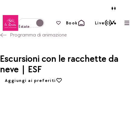
Torna alla home page
I tuoi preferiti
Book
Live
Apri
Passa alla modalità invernale
Estate
Programma di animazione
Escursioni con le racchette da
neve | ESF
Aggiungi ai preferiti
Aggiungi ai preferiti