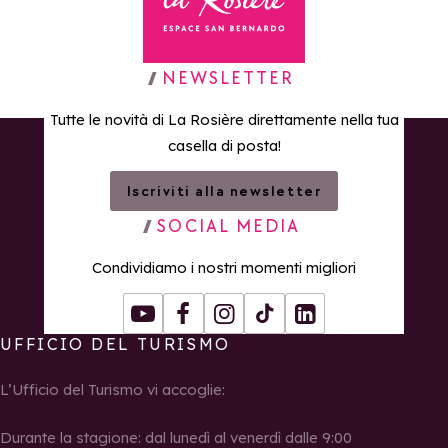
Torna alla home page
NEWSLETTER
Tutte le novità di La Rosière direttamente nella tua
casella di posta!
Iscriviti alla newsletter
SOCIAL MEDIA
Condividiamo i nostri momenti migliori
Youtube
Facebook
Instagram
Tiktok
LinkedIn
UFFICIO DEL TURISMO
L’Ufficio del Turismo vi accoglie:
Durante la stagione: dal lunedì al venerdì dalle 9:00