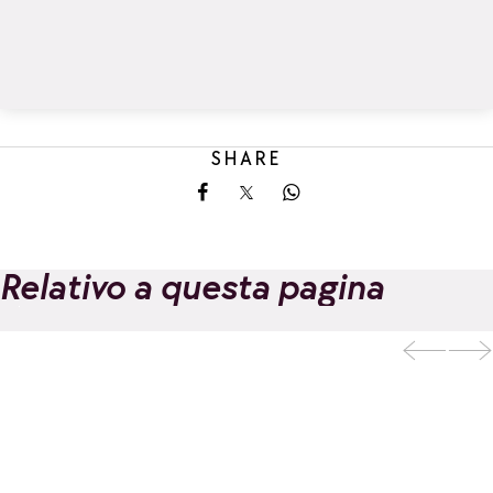
SHARE
Share on Facebook
Share on X
Share on Whatsapp
Relativo a questa pagina
EVOLUTION 2 -
Scuola di sci e di
Aggiungi ai preferiti
aventura