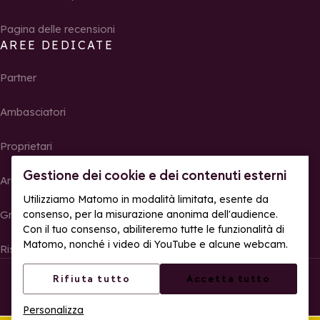
Pagina delle recensioni
AREE DEDICATE
Partner
Ambasciatori
Proprietari
Gestione dei cookie e dei contenuti esterni
Area Stampa
Utilizziamo Matomo in modalità limitata, esente da
Gruppi, seminari e tour operator
consenso, per la misurazione anonima dell'audience.
Con il tuo consenso, abiliteremo tutte le funzionalità di
Matomo, nonché i video di YouTube e alcune webcam.
Risultati e foto delle gare
© La Rosière – Tutti i diritti riservati
Note legali
Rifiuta tutto
Accetta tutto
Gestione dei cookie
Politica sulla riservatezza
Personalizza
Accessibilità web: parzialmente conforme