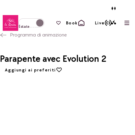
Torna alla home page
I tuoi preferiti
Book
Live
Apri
Passa alla modalità invernale
Estate
Programma di animazione
Parapente avec Evolution 2
Aggiungi ai preferiti
Aggiungi ai preferiti