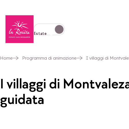
Torna alla home page
Passa alla modalità invernale
Estate
Home
Programma di animazione
I villaggi di Montval
I villaggi di Montvalez
guidata