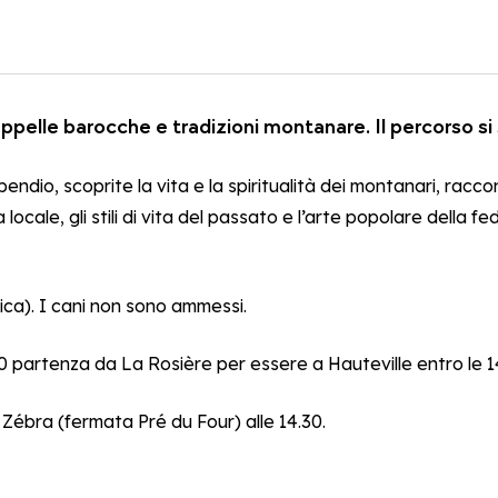
appelle barocche e tradizioni montanare. Il percorso si 
l pendio, scoprite la vita e la spiritualità dei montanari, racco
ale, gli stili di vita del passato e l’arte popolare della fede
ica). I cani non sono ammessi.
00 partenza da La Rosière per essere a Hauteville entro le 1
Zébra (fermata Pré du Four) alle 14.30.