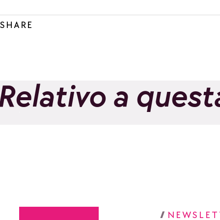
SHARE
Relativo a quest
Visita guidata :
Appuntamento alla
fattoria !
Aggiungi ai preferiti
NEWSLET