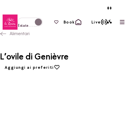
Torna alla home page
I tuoi preferiti
Book
Live
Apri
Passa alla modalità invernale
Estate
Alimentari
L’ovile di Genièvre
Aggiungi ai preferiti
Aggiungi ai preferiti