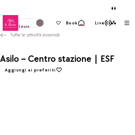
Torna alla home page
I tuoi preferiti
Book
Live
Apri
Passa alla modalità invernale
Estate
Tutte le attività invernali
Asilo – Centro stazione | ESF
Aggiungi ai preferiti
Aggiungi ai preferiti