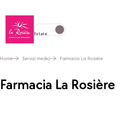
Torna alla home page
Passa alla modalità invernale
Estate
Home
Servizi medici
Farmacia La Rosière
Farmacia La Rosière