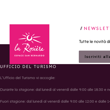
NEWSLET
Tutte le novità d
Iscriviti al
UFFICIO DEL TURISMO
Torna alla home page
L’Ufficio del Turismo vi accoglie:
Durante la stagione: dal lunedì al venerdì dalle 9:00 alle 18:30 e n
Fuori stagione: dal lunedì al venerdì dalle 9:00 alle 12:00 e dalle 1