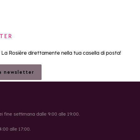
TER
i La Rosière direttamente nella tua casella di posta!
la newsletter
ei fine settimana dalle 9:00 alle 19:00.
4:00 alle 17:00.