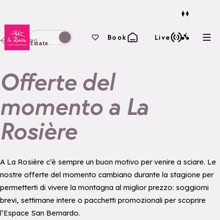
Torna alla home page
I tuoi preferiti
Book
Live
Home
Apri
Passa alla modalità invernale
Estate
Offerte del
momento a La
Rosière
A La Rosière c’è sempre un buon motivo per venire a sciare. Le
nostre offerte del momento cambiano durante la stagione per
permetterti di vivere la montagna al miglior prezzo: soggiorni
brevi, settimane intere o pacchetti promozionali per scoprire
l’Espace San Bernardo.