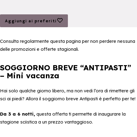
Aggiungi ai preferiti
Aggiungi ai preferiti
Consulta regolarmente questa pagina per non perdere nessuna
delle promozioni e offerte stagionali.
SOGGIORNO BREVE “ANTIPASTI”
– Mini vacanza
Hai solo qualche giorno libero, ma non vedi l’ora di rimettere gli
sci ai piedi? Allora il soggiorno breve Antipasti è perfetto per te!
Da 3 a 6 notti,
questa offerta ti permette di inaugurare la
stagione sciistica a un prezzo vantaggioso.