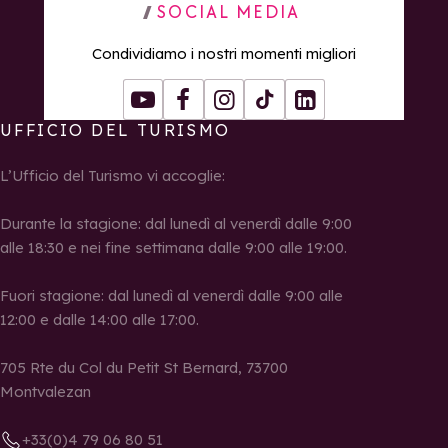
SOCIAL MEDIA
Condividiamo i nostri momenti migliori
Youtube
Facebook
Instagram
Tiktok
LinkedIn
UFFICIO DEL TURISMO
L’Ufficio del Turismo vi accoglie:
Durante la stagione: dal lunedì al venerdì dalle 9:00
alle 18:30 e nei fine settimana dalle 9:00 alle 19:00.
Fuori stagione: dal lunedì al venerdì dalle 9:00 alle
12:00 e dalle 14:00 alle 17:00.
705 Rte du Col du Petit St Bernard, 73700
Montvalezan
+33(0)4 79 06 80 51