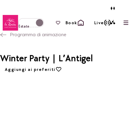
Torna alla home page
I tuoi preferiti
Book
Live
Apri
Passa alla modalità invernale
Estate
Programma di animazione
Winter Party | L’Antigel
Aggiungi ai preferiti
Aggiungi ai preferiti