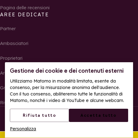
Pagina delle recensioni
AREE DEDICATE
Partner
Ambasciatori
Proprietari
Gestione dei cookie e dei contenuti esterni
Area Stampa
Utilizziamo Matomo in modalità limitata, esente da
consenso, per la misurazione anonima dell'audience.
Gruppi, seminari e tour operator
Con il tuo consenso, abiliteremo tutte le funzionalità di
Matomo, nonché i video di YouTube e alcune webcam.
Risultati e foto delle gare
© La Rosière – Tutti i diritti riservati
Note legali
Rifiuta tutto
Accetta tutto
Gestione dei cookie
Politica sulla riservatezza
Personalizza
Accessibilità web: parzialmente conforme
Quest'estate