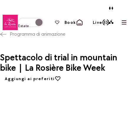
Torna alla home page
I tuoi preferiti
Book
Live
Apri
Passa alla modalità invernale
Estate
Programma di animazione
Spettacolo di trial in mountain
bike | La Rosière Bike Week
Aggiungi ai preferiti
Aggiungi ai preferiti