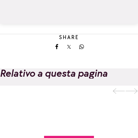
SHARE
Share on Facebook
Share on X
Share on Whatsapp
Relativo a questa pagina
Pista di
pattinaggio di La
Aggiungi ai preferiti
Rosière