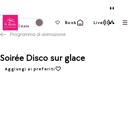
Torna alla home page
I tuoi preferiti
Book
Live
Apri
Passa alla modalità invernale
Estate
Programma di animazione
Soirée Disco sur glace
Aggiungi ai preferiti
Aggiungi ai preferiti