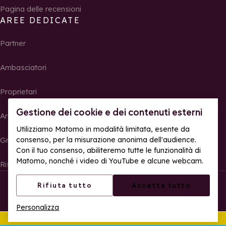
Pagina delle recensioni
AREE DEDICATE
Partner
Ambasciatori
Proprietari
Gestione dei cookie e dei contenuti esterni
Area Stampa
Utilizziamo Matomo in modalità limitata, esente da
consenso, per la misurazione anonima dell'audience.
Gruppi, seminari e tour operator
Con il tuo consenso, abiliteremo tutte le funzionalità di
Matomo, nonché i video di YouTube e alcune webcam.
Risultati e foto delle gare
© La Rosière – Tutti i diritti riservati
Note legali
Rifiuta tutto
Accetta tutto
Gestione dei cookie
Politica sulla riservatezza
Personalizza
Accessibilità web: parzialmente conforme
Quest'estate