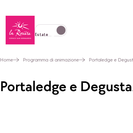
Torna alla home page
Passa alla modalità invernale
Estate
Home
Programma di animazione
Portaledge e Degus
Portaledge e Degusta