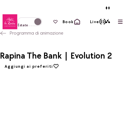
Torna alla home page
I tuoi preferiti
Book
Live
Apri
Passa alla modalità invernale
Estate
Programma di animazione
Rapina The Bank | Evolution 2
Aggiungi ai preferiti
Aggiungi ai preferiti