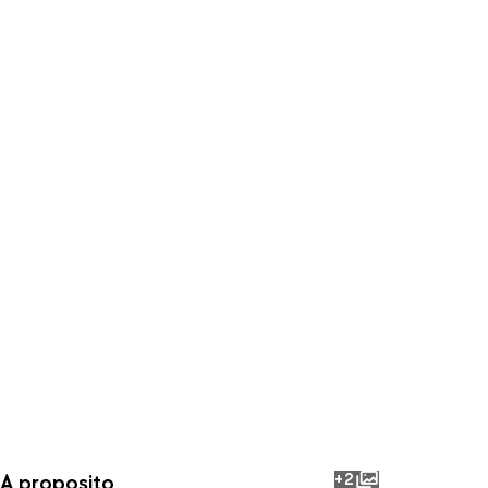
+2
A proposito
photos