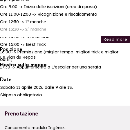
Ore 9:00 -> Inizio delle iscrizioni (area di riposo)
Ore 11:00-12:00 -> Ricognizione e riscaldamento
Ore 12:30 -> 1ª manche
Ore 13:30 -> 2ª manche
Ore 14:30 -> Tchoutchou
Read more
Ore 15:00 -> Best Trick
Posizione
16:00 -> Premiazione (miglior tempo, migliori trick e miglior
Le Plan du Repos
outfit)
Mostra sulla mappa
17:30 -> Appuntamento a L'escalier per una serata
Date
Sabato 11 aprile 2026 dalle 9 alle 18.
Skipass obbligatorio.
Prenotazione
a11y_module_ingenie_texte
a11y_module_ingenie_bouton_bi
Caricamento modulo Ingénie...