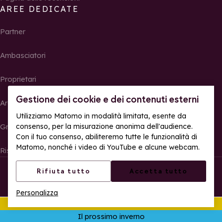
AREE DEDICATE
Partner
Ambasciatori
Proprietari
Gestione dei cookie e dei contenuti esterni
Area Stampa
Utilizziamo Matomo in modalità limitata, esente da
consenso, per la misurazione anonima dell'audience.
Gruppi, seminari e tour operator
Con il tuo consenso, abiliteremo tutte le funzionalità di
Matomo, nonché i video di YouTube e alcune webcam.
Risultati e foto delle gare
© La Rosière – Tutti i diritti riservati
Note legali
Rifiuta tutto
Accetta tutto
Gestione dei cookie
Politica sulla riservatezza
Personalizza
Accessibilità web: parzialmente conforme
Quest'estate
Apr
Il prossimo inverno