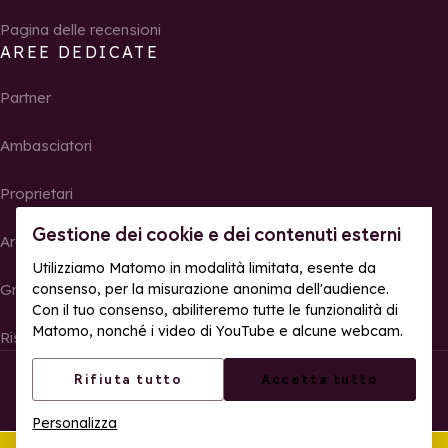
Pagina delle recensioni
AREE DEDICATE
Partner
Ambasciatori
Proprietari
Gestione dei cookie e dei contenuti esterni
Area Stampa
Utilizziamo Matomo in modalità limitata, esente da
Gruppi, seminari e tour operator
consenso, per la misurazione anonima dell'audience.
Con il tuo consenso, abiliteremo tutte le funzionalità di
Matomo, nonché i video di YouTube e alcune webcam.
Risultati e foto delle gare
© La Rosière – Tutti i diritti riservati
Note legali
Rifiuta tutto
Accetta tutto
Gestione dei cookie
Politica sulla riservatezza
Personalizza
Accessibilità web: parzialmente conforme
Quest'estate