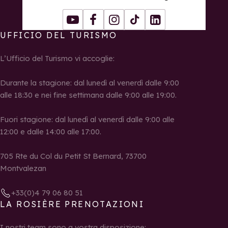
Youtube
Facebook
Instagram
Tiktok
LinkedIn
UFFICIO DEL TURISMO
L’Ufficio del Turismo vi accoglie:
Durante la stagione: dal lunedì al venerdì dalle 9:00
alle 18:30 e nei fine settimana dalle 9:00 alle 19:00.
Fuori stagione: dal lunedì al venerdì dalle 9:00 alle
12:00 e dalle 14:00 alle 17:00.
705 Rte du Col du Petit St Bernard, 73700
Montvalezan
+33(0)4 79 06 80 51
LA ROSIÈRE PRENOTAZIONI
I nostri team sono a vostra disposizione: