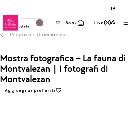
Torna alla home page
I tuoi preferiti
Book
Live
Apri
Passa alla modalità invernale
Estate
Programma di animazione
Mostra fotografica – La fauna di
Montvalezan | I fotografi di
Montvalezan
Aggiungi ai preferiti
Aggiungi ai preferiti