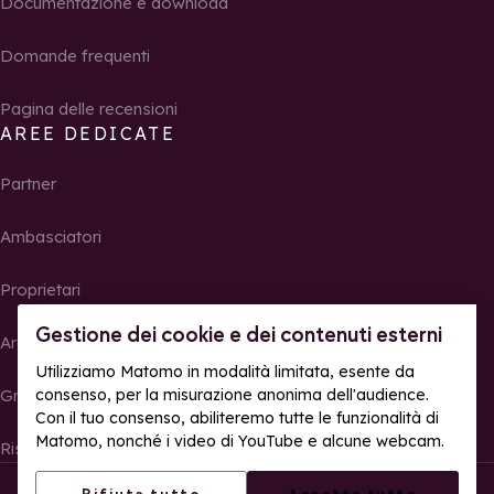
Documentazione e download
Domande frequenti
Pagina delle recensioni
AREE DEDICATE
Partner
Ambasciatori
Proprietari
Gestione dei cookie e dei contenuti esterni
Area Stampa
Utilizziamo Matomo in modalità limitata, esente da
Gruppi, seminari e tour operator
consenso, per la misurazione anonima dell'audience.
Con il tuo consenso, abiliteremo tutte le funzionalità di
Matomo, nonché i video di YouTube e alcune webcam.
Risultati e foto delle gare
© La Rosière – Tutti i diritti riservati
Note legali