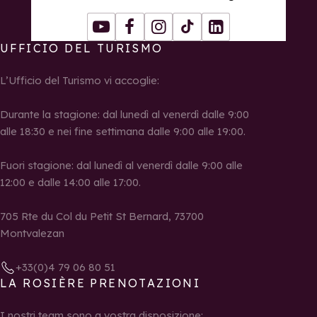
Youtube
Facebook
Instagram
Tiktok
LinkedIn
UFFICIO DEL TURISMO
L’Ufficio del Turismo vi accoglie:
Durante la stagione: dal lunedì al venerdì dalle 9:00
alle 18:30 e nei fine settimana dalle 9:00 alle 19:00.
Fuori stagione: dal lunedì al venerdì dalle 9:00 alle
12:00 e dalle 14:00 alle 17:00.
705 Rte du Col du Petit St Bernard, 73700
Montvalezan
+33(0)4 79 06 80 51
LA ROSIÈRE PRENOTAZIONI
I nostri team sono a vostra disposizione: