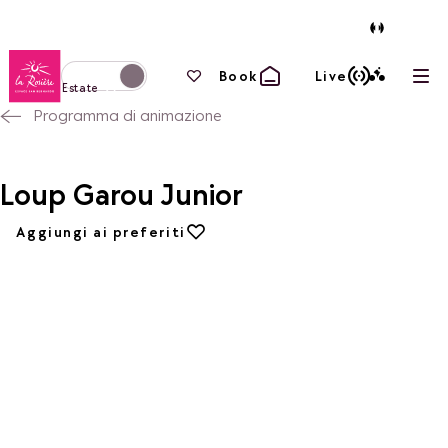
Torna alla home page
I tuoi preferiti
Book
Live
Apri
Passa alla modalità invernale
Estate
Programma di animazione
Loup Garou Junior
Aggiungi ai preferiti
Aggiungi ai preferiti