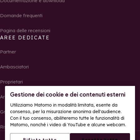
Documentazione e download
Domande frequenti
Pagina delle recensioni
AREE DEDICATE
Partner
Ambasciatori
Proprietari
Gestione dei cookie e dei contenuti esterni
Area Stampa
Utilizziamo Matomo in modalità limitata, esente da
consenso, per la misurazione anonima dell'audience.
Gruppi, seminari e tour operator
Con il tuo consenso, abiliteremo tutte le funzionalità di
Matomo, nonché i video di YouTube e alcune webcam.
Risultati e foto delle gare
© La Rosière – Tutti i diritti riservati
Note legali
Rifiuta tutto
Accetta tutto