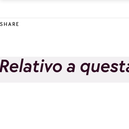
SHARE
Relativo a quest
Scuola di sci e
snowboard
OriginAlps
Aggiungi ai preferiti