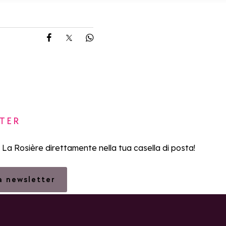
Share on Facebook
Share on X
Share on Whatsapp
TER
i La Rosière direttamente nella tua casella di posta!
la newsletter