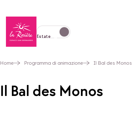
Torna alla home page
Passa alla modalità invernale
Estate
Home
Programma di animazione
Il Bal des Monos
Il Bal des Monos