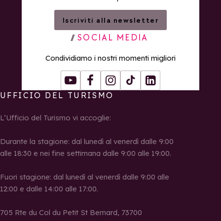
Iscriviti alla newsletter
SOCIAL MEDIA
Condividiamo i nostri momenti migliori
Youtube
Facebook
Instagram
Tiktok
LinkedIn
UFFICIO DEL TURISMO
L’Ufficio del Turismo vi accoglie:
Durante la stagione: dal lunedì al venerdì dalle 9:00
alle 18:30 e nei fine settimana dalle 9:00 alle 19:00.
Fuori stagione: dal lunedì al venerdì dalle 9:00 alle
12:00 e dalle 14:00 alle 17:00.
705 Rte du Col du Petit St Bernard, 73700