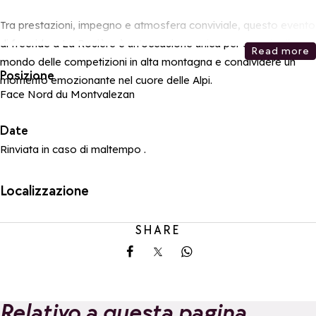
Tra prestazioni, impegno e atmosfera conviviale, questo evento
di freeride a La Rosière è un'occasione unica per scoprire il
Read more
mondo delle competizioni in alta montagna e condividere un
Posizione
momento emozionante nel cuore delle Alpi.
Face Nord du Montvalezan
Date
Rinviata in caso di maltempo .
Localizzazione
SHARE
Share on Facebook
Share on X
Share on Whatsapp
Relativo a questa pagina