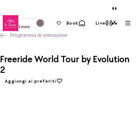
Torna alla home page
I tuoi preferiti
Book
Live
Apri
Passa alla modalità invernale
Estate
Programma di animazione
Freeride World Tour by Evolution
2
Aggiungi ai preferiti
Aggiungi ai preferiti