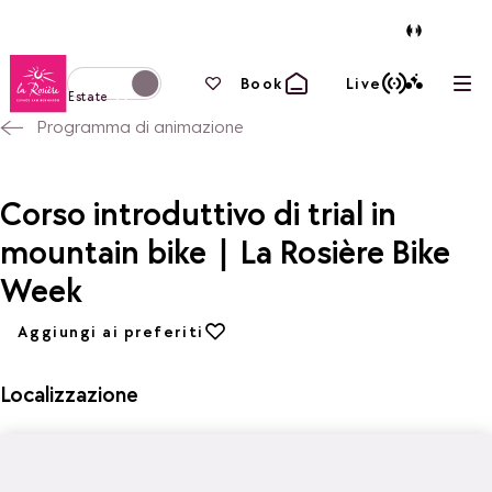
Torna alla home page
I tuoi preferiti
Book
Live
Apri
Passa alla modalità invernale
Estate
Programma di animazione
Corso introduttivo di trial in
mountain bike | La Rosière Bike
Week
Aggiungi ai preferiti
Aggiungi ai preferiti
Localizzazione