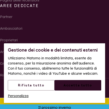
Pagina delle recensioni
AREE DEDICATE
Partner
Ambasciatori
Proprietari
Gestione dei cookie e dei contenuti esterni
Area Stampa
Utilizziamo Matomo in modalità limitata, esente da
Gruppi, seminari e tour operator
consenso, per la misurazione anonima dell'audience.
Con il tuo consenso, abiliteremo tutte le funzionalità di
Matomo, nonché i video di YouTube e alcune webcam.
Risultati e foto delle gare
© La Rosière – Tutti i diritti riservati
Note legali
Rifiuta tutto
Accetta tutto
Gestione dei cookie
Politica sulla riservatezza
Personalizza
Accessibilità web: parzialmente conforme
Quest'estate
Apr
Il prossimo inverno