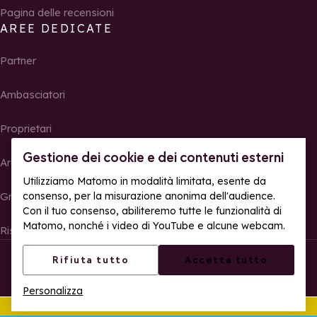
Pagina delle recensioni
AREE DEDICATE
Partner
Ambasciatori
Proprietari
Gestione dei cookie e dei contenuti esterni
Area Stampa
Utilizziamo Matomo in modalità limitata, esente da
Gruppi, seminari e tour operator
consenso, per la misurazione anonima dell'audience.
Con il tuo consenso, abiliteremo tutte le funzionalità di
Matomo, nonché i video di YouTube e alcune webcam.
Risultati e foto delle gare
© La Rosière – Tutti i diritti riservati
Note legali
Rifiuta tutto
Accetta tutto
Gestione dei cookie
Politica sulla riservatezza
Personalizza
Accessibilità web: parzialmente conforme
Quest'estate