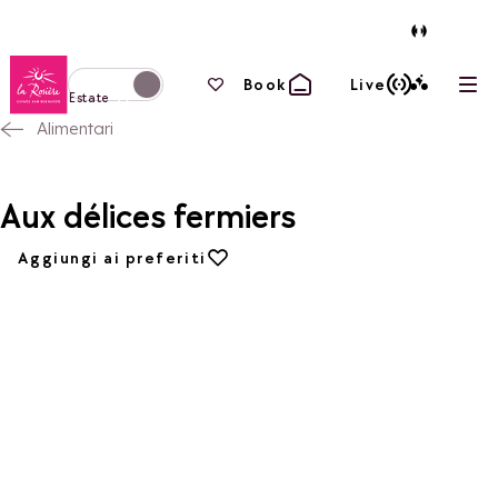
Torna alla home page
I tuoi preferiti
Book
Live
Apri
Passa alla modalità invernale
Estate
Alimentari
Aux délices fermiers
Aggiungi ai preferiti
Aggiungi ai preferiti