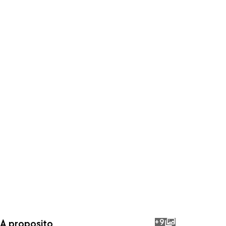
+9
A proposito
photos